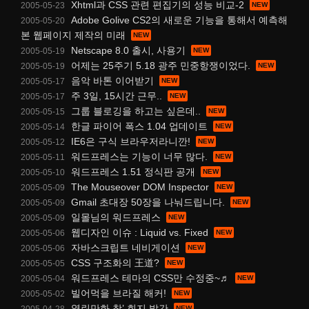
Xhtml과 CSS 관련 편집기의 성능 비교-2
2005-05-23
Adobe Golive CS2의 새로운 기능을 통해서 예측해
2005-05-20
본 웹페이지 제작의 미래
Netscape 8.0 출시, 사용기
2005-05-19
어제는 25주기 5.18 광주 민중항쟁이었다.
2005-05-19
음악 바톤 이어받기
2005-05-17
주 3일, 15시간 근무..
2005-05-17
그룹 블로깅을 하고는 싶은데..
2005-05-15
한글 파이어 폭스 1.04 업데이트
2005-05-14
IE6은 구식 브라우저라니깐!
2005-05-12
워드프레스는 기능이 너무 많다.
2005-05-11
워드프레스 1.51 정식판 공개
2005-05-10
The Mouseover DOM Inspector
2005-05-09
Gmail 초대장 50장을 나눠드립니다.
2005-05-09
일몰님의 워드프레스
2005-05-09
웹디자인 이슈 : Liquid vs. Fixed
2005-05-06
자바스크립트 네비게이션
2005-05-06
CSS 구조화의 王道?
2005-05-05
워드프레스 테마의 CSS만 수정중~♬
2005-05-04
빌어먹을 브라질 해커!
2005-05-02
열린만화 창’ 회지 발간
2005-04-28