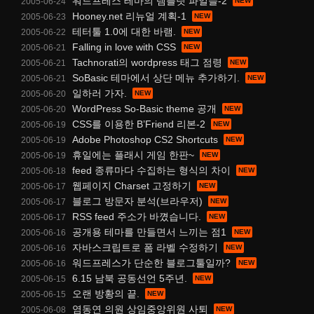
워드프레스 테마의 템플릿 파일들-2
2005-06-24
Hooney.net 리뉴얼 계획-1
2005-06-23
테터툴 1.0에 대한 바램.
2005-06-22
Falling in love with CSS
2005-06-21
Tachnorati의 wordpress 태그 점령
2005-06-21
SoBasic 테마에서 상단 메뉴 추가하기.
2005-06-21
일하러 가자.
2005-06-20
WordPress So-Basic theme 공개
2005-06-20
CSS를 이용한 B’Friend 리본-2
2005-06-19
Adobe Photoshop CS2 Shortcuts
2005-06-19
휴일에는 플래시 게임 한판~
2005-06-19
feed 종류마다 수집하는 형식의 차이
2005-06-18
웹페이지 Charset 고정하기
2005-06-17
블로그 방문자 분석(브라우저)
2005-06-17
RSS feed 주소가 바꼈습니다.
2005-06-17
공개용 테마를 만들면서 느끼는 점1
2005-06-16
자바스크립트로 폼 라벨 수정하기
2005-06-16
워드프레스가 단순한 블로그툴일까?
2005-06-16
6.15 남북 공동선언 5주년.
2005-06-15
오랜 방황의 끝.
2005-06-15
염동연 의원 상임중앙위원 사퇴
2005-06-08