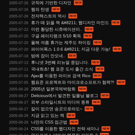
규칙에 기반한 디자인
2005-07-26
웹의 탄생
2005-07-26
전자텍스트의 역사
2005-07-26
휴가 때 읽을 책 &#8211; 웹디자인 마인드
2005-07-26
이런 황당한 시츄에이션이..
2005-07-22
구글 페이지랭크 5/10 획득
2005-07-20
올해 여름 휴가는 제주도 하이킹
2005-07-20
파이어폭스 1.0.6 &#8211; 지금 다운 가능!
2005-07-20
밤에 잠이 안오네..
2005-07-18
후니넷 3번째 리뉴얼 중입니다.
2005-07-13
국내최초! 웹 표준 도서 출간 소식
2005-07-11
Ajax를 이용한 라이브 검색 Rico
2005-07-08
웹표준 프로젝트와 마이크로소프트가 협력?!
2005-07-05
2005년 일본국제박람회
2005-06-28
Delicious에서 발견한 일몰님 블로그
2005-06-27
외부 스타일시트의 미디어 종류
2005-06-27
칼이 없으면 송곳으로라도~
2005-06-27
지금 읽고 있는 책
2005-06-26
나만의 CSS 접근법
2005-06-26
CSS를 이용한 웹디자인 전략 세미나
2005-06-24