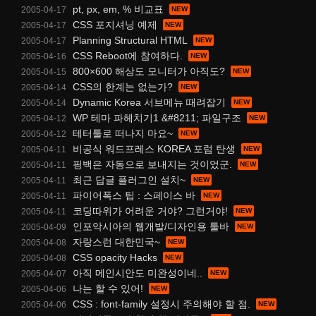
pt, px, em, % 비교표
2005-04-17
CSS 포지셔닝 예제
2005-04-17
Planning Structural HTML
2005-04-17
CSS Reboot에 참여하다.
2005-04-16
800×600 해상도 모니터가 아직도?
2005-04-15
CSS의 한계는 없는가?
2005-04-14
Dynamic Korea 서브메뉴 때려잡기
2005-04-14
WP 테마 파헤치기1 &#8211; 파일구조
2005-04-12
테터툴로 떠나지 마요~
2005-04-12
비공식 워드프레스 KOREA 포럼 탄생
2005-04-11
핑백은 자동으로 보내지는 것이었군.
2005-04-11
최근 답글 플러그인 설치~
2005-04-11
파이어폭스 팁 : 스페이스 바
2005-04-11
코딩따위가 어려운 거야? 그런거야!
2005-04-11
인포악시아의 웹개발/디자인용 툴바
2005-04-09
자랑스런 대한민국~
2005-04-08
CSS opacity Hacks
2005-04-08
아직 메인시안도 미완성이네..
2005-04-07
나는 할 수 있어!
2005-04-06
CSS : font-family 설정시 주의해야 할 점.
2005-04-06