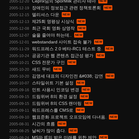
Ceprix님의 SporMilk 관리자 테마
2005-12-20
장애인의 정보접근 관련 정책토론회
2005-12-19
델리셔스 다운
2005-12-15
제25회 영평상 시상식
2005-12-13
최근 국회 영화 상영작
2005-12-08
술을 줄여야 하는데..
2005-12-07
webstandard 사이트 접속 불가
2005-12-01
워드프레스 2.0 베타-RC1 테스트 중.
2005-11-29
공공기관 웹 콘텐츠 접근성 평가
2005-10-24
CSS 전문가 구인
2005-10-21
새드 무비
2005-10-20
김영세 대표의 디자인전 &#038; 강연
2005-10-20
스타일쉬트 기본 설정
2005-10-07
민트 사용시 인코딩 변경
2005-09-16
드림위버 8의 환경 설정
2005-09-15
드림위버 8의 CSS 랜더링
2005-09-15
워드프레스를 CMS로
2005-09-11
웹표준화 프로젝트 오프모임에 다녀옴.
2005-09-10
시간의 흐름
2005-08-31
날씨가 많이 춥다.
2005-08-25
MS와 IE의 밝은 미래를 위한 제안
2005-08-24