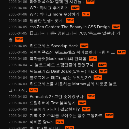
파어어폭스와 함께 한 시간들..
2005-04-06
WP : 퀵태그 추가하기
2005-04-06
WP : 퀵태그 more 수정하기
2005-04-06
달콤한 인생~ 떳네!
2005-04-05
css Zen Garden: The Beauty in CSS Design
2005-04-05
日교과서 파문- 공민교과서 70% ‘독도는 일본땅’ 기
2005-04-05
술
워드프레스 Speedup Hack
2005-04-05
파이어폭스의 워드프레스 북마클릿에 대한 버그
2005-04-05
북마클릿(Bookmarklt)의 편리함
2005-04-05
내 블로그에도 스팸답글이 왔었구나..
2005-04-04
워드프레스 DashBoard(알림판) Hack
2005-04-04
블로그에서 태그(tag)는 무엇인가?
2005-04-04
워드프레스를 사용하는 Marmot님의 새로운 블로
2005-04-03
그 디자인.
Permalink 가 그런 뜻이었구나!
2005-04-03
드림위버에 Text 붙여넣기
2005-04-03
서로에게 시간이 필요한 때?
2005-04-03
지역 이기주의를 보여주는 광주 교통카드
2005-04-02
파비콘 달다~
2005-04-02
아.. this를 피다니..
2005-04-02