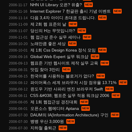
NHN UI Library 오픈? 유출?
2006-11-17
Internet Explorer 7 한글판 출시 기념 이벤트
2006-11-16
다음 3,4자 아이디 초대권 드립니다.
2006-11-14
제 2회 웹 표준의 날
2006-11-09
당신의 H는 무엇입니까?
2006-11-07
웹 접근성 준수 실무 세미나
2006-11-01
노래만큼 좋은 세상
2006-10-20
제 1회 Css Design Korea 정식 모임
2006-10-01
Global Web Expert 실무 워크샵
2006-09-16
웹표준 기반 웹사이트 제작 실무 교육
2006-09-13
맛집 찾아 3만리
2006-08-31
한국어를 사용하는 블로거가 없다?
2006-08-15
파이어폭스 세계 브라우저 시장 점유율 13.71%
2006-08-12
윈도우 기반 사파리 엔진 브라우저 Swift
2006-08-12
CSS &#038; 웹표준 실무 적용 워크샵 2006
2006-08-11
제 1회 웹접근성 경진대회
2006-08-05
오픈소스 웹에디터 Aptana
2006-08-01
DAUM의 IA(Information Architecture) 구인
2006-07-30
뱅뱅 우산 3,000원
2006-07-30
지하철 출퇴근
2006-07-30