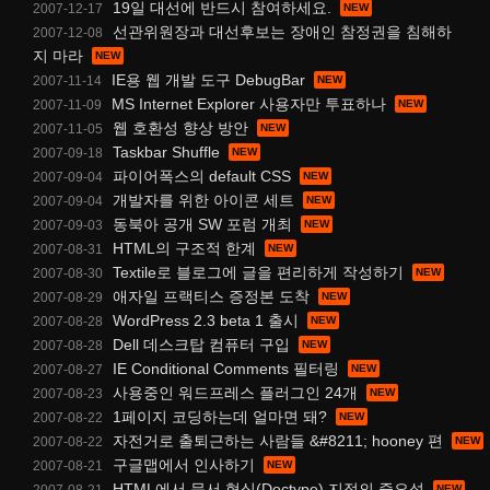
19일 대선에 반드시 참여하세요.
2007-12-17
선관위원장과 대선후보는 장애인 참정권을 침해하
2007-12-08
지 마라
IE용 웹 개발 도구 DebugBar
2007-11-14
MS Internet Explorer 사용자만 투표하나
2007-11-09
웹 호환성 향상 방안
2007-11-05
Taskbar Shuffle
2007-09-18
파이어폭스의 default CSS
2007-09-04
개발자를 위한 아이콘 세트
2007-09-04
동북아 공개 SW 포럼 개최
2007-09-03
HTML의 구조적 한계
2007-08-31
Textile로 블로그에 글을 편리하게 작성하기
2007-08-30
애자일 프랙티스 증정본 도착
2007-08-29
WordPress 2.3 beta 1 출시
2007-08-28
Dell 데스크탑 컴퓨터 구입
2007-08-28
IE Conditional Comments 필터링
2007-08-27
사용중인 워드프레스 플러그인 24개
2007-08-23
1페이지 코딩하는데 얼마면 돼?
2007-08-22
자전거로 출퇴근하는 사람들 &#8211; hooney 편
2007-08-22
구글맵에서 인사하기
2007-08-21
HTML에서 문서 형식(Doctype) 지정의 중요성
2007-08-21