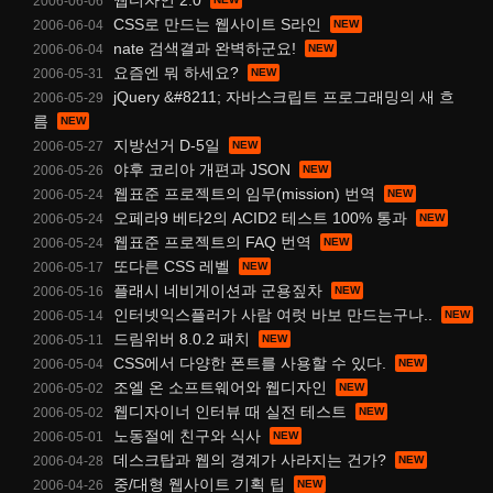
2006-06-06
CSS로 만드는 웹사이트 S라인
2006-06-04
nate 검색결과 완벽하군요!
2006-06-04
요즘엔 뭐 하세요?
2006-05-31
jQuery &#8211; 자바스크립트 프로그래밍의 새 흐
2006-05-29
름
지방선거 D-5일
2006-05-27
야후 코리아 개편과 JSON
2006-05-26
웹표준 프로젝트의 임무(mission) 번역
2006-05-24
오페라9 베타2의 ACID2 테스트 100% 통과
2006-05-24
웹표준 프로젝트의 FAQ 번역
2006-05-24
또다른 CSS 레벨
2006-05-17
플래시 네비게이션과 군용짚차
2006-05-16
인터넷익스플러가 사람 여럿 바보 만드는구나..
2006-05-14
드림위버 8.0.2 패치
2006-05-11
CSS에서 다양한 폰트를 사용할 수 있다.
2006-05-04
조엘 온 소프트웨어와 웹디자인
2006-05-02
웹디자이너 인터뷰 때 실전 테스트
2006-05-02
노동절에 친구와 식사
2006-05-01
데스크탑과 웹의 경계가 사라지는 건가?
2006-04-28
중/대형 웹사이트 기획 팁
2006-04-26