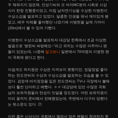
두 채워지지 않은채, 안성기씨와 모 여자MC분의 사회로 시상
식이 한창 진행중이었고, 마침 남자연기상을 수상한 이병헌이
수상소감을 발표하고 있었다. 달콤한 인생을 워낙 재미있게 봤
었고, 배우 자체를 좋아했던 나였기에 이병헌을 실제 가까이
(20m)에서 볼 수 있어 기뻤다.
이병헌이 수상소감을 발표하자 대강당 한쪽에서 조금 이상한
발음으로 ‘병헌씨 싸랑해요~”라고 외치는 수많은 아주머니 팬
들이 있었는데, 나중에
알고보니
일본에서 70여명의 이병헌 팬
이 국회에 왔다고 한다.
아쉽게도 하지원은 수상은 지켜보지 못했지만, 정말정말 좋아
하는 전도연씨의 수상과 수상소감을 발표하는 모습을 볼 수 있
었다. 검정색 바지정장을 입은 전도연씨는 TV나 극장에서 볼때
보다 훨씬 단아하고 예뻤다. ㅎㅎ 대강당에 있던 수많은 국회
남자 보좌직원들의 탄성이 잇달을 정도였다. 어떤 보좌직원이
미리 꽃까지 준비해서 전해줬었는데, 주변에서 다구리 당했다
는 뒷소문도 있다. 🙂
이런 좋은 시상식이 국회에서 열려서 많은 팬들이 참여하지 못