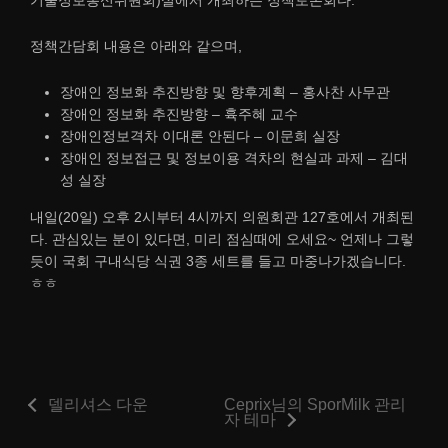
정책간담회 내용은 아래와 같으며,
장애인 정보화 추진방향 및 향후계획 – 홍사찬 사무관
장애인 정보화 추진방향 – 휵주혜 교수
장애인정보격차 이대론 안된다 – 이문희 실장
장애인 정보접근 및 정보이용 격차의 현실과 과제 – 김대
성 실장
내일(20일) 오후 2시부터 4시까지 의원회관 127호에서 개최된
다. 관심있는 분이 있다면, 미리 점심때에 오세요~ 언제나 그렇
듯이 국회 구내식당 식권 3종 세트를 들고 마중나가겠습니다.
ㅎㅎ
델리셔스 다운
Ceprix님의 SporMilk 관리
자 테마