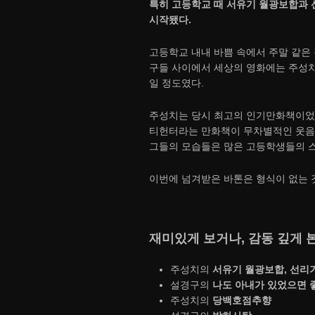
특히 고등학교 때 서유기 월광보합과 
시작됐다.
고등학교 내내 바쁨 속에서 주말 같은 
구들 사이에서 세상의 영화에는 주성치
일 정도였다.
주성치는 당시 최고의 인기만화책이었던
티헌터라는 만화책이 무차별적인 웃음을
그들의 모습들은 많은 고등학생들의 
이번에 넘겨받은 바톤은 형식이 없는 
재미있게 보거나, 감동 깊게 본
주성치의
서유기 월광보합, 선리
설경구의
나도 아내가 있었으면 
주성치의
당백호점추향