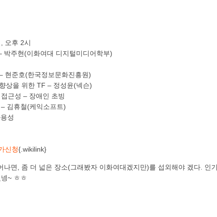
일, 오후 2시
 – 박주현(이화여대 디지털미디어학부)
 TF – 현준호(한국정보문화진흥원)
향상을 위한 TF – 정성윤(넥슨)
 접근성 – 장애인 초빙
 – 김휴철(케익소프트)
사용성
참가신청
{.wikilink}
나면, 좀 더 넓은 장소(그래봤자 이화여대겠지만)를 섭외해야 겠다. 인기
넹~ ㅎㅎ