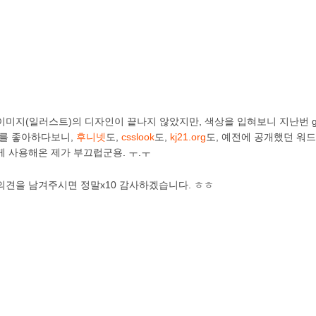
미지(일러스트)의 디자인이 끝나지 않았지만, 색상을 입혀보니 지난번 gra
트를 좋아하다보니,
후니넷
도,
csslook
도,
kj21.org
도, 예전에 공개했던 워
게 사용해온 제가 부끄럽군용. ㅜ.ㅜ
의견을 남겨주시면 정말x10 감사하겠습니다. ㅎㅎ