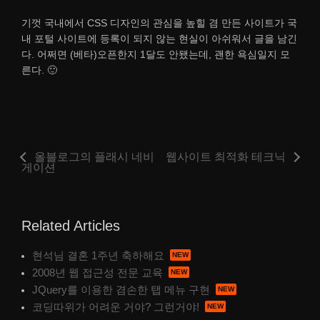
기껏 국내에서 CSS 디자인의 관심을 높힐 겸 만든 사이트가 국
내 포털 사이트에 등록이 되지 않는 현실이 아쉬워서 글을 남긴
다. 어쩌면 (베타)오픈한지 1달도 안됐는데, 괜한 욕심일지 모
른다. 🙂
올블로그의 플래시 네비
웹사이트 최적화 테크닉
게이션
Related Articles
현석님 결혼 1주년 축하해요
2008년 웹 접근성 전문 교육
JQuery를 이용한 겸손한 탭 메뉴 구현
코딩따위가 어려운 거야? 그런거야!