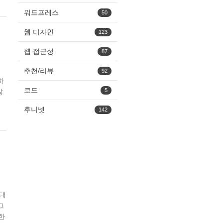
워드프레스
50
웹 디자인
123
웹 접근성
87
추천/리뷰
92
하
코드
5
않
후니넷
142
 대
그
한