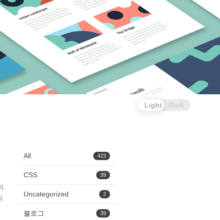
Light
Dark
All
423
CSS
39
의
Uncategorized
2
직
블로그
39