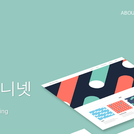
ABO
후니넷
ing