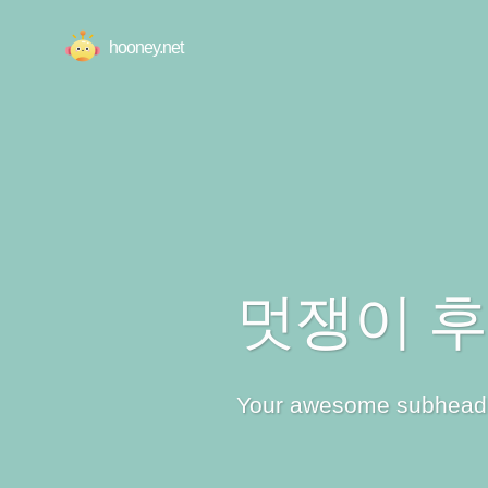
hooney.net
멋쟁이 
Your awesome subhead