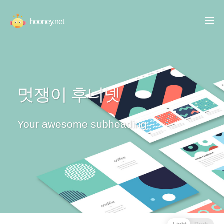
hooney.net
멋쟁이 후니넷
Your awesome subheading